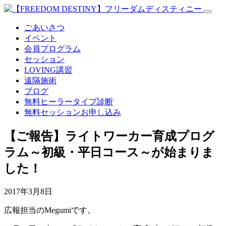
ごあいさつ
イベント
会員プログラム
セッション
LOVING講習
遠隔施術
ブログ
無料
ヒーラータイプ診断
無料セッションお申し込み
【ご報告】ライトワーカー育成プログ
ラム～初級・平日コース～が始まりま
した！
2017年3月8日
広報担当の
Megumi
です。