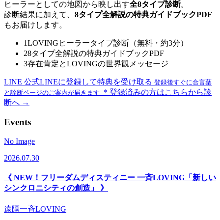
ヒーラーとしての地図から映し出す
全8タイプ診断
。
診断結果に加えて、
8タイプ全解説の特典ガイドブックPDF
もお届けします。
1
LOVINGヒーラータイプ診断（無料・約3分）
2
8タイプ全解説の特典ガイドブックPDF
3
存在肯定とLOVINGの世界観メッセージ
LINE
公式LINEに登録して特典を受け取る
登録後すぐに合言葉
＊登録済みの方はこちらから診
と診断ページのご案内が届きます
断へ →
Events
No Image
2026.07.30
《 NEW！フリーダムディスティニー 一斉LOVING「新しい
シンクロニシティの創造」 》
遠隔一斉LOVING