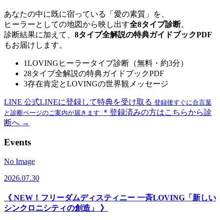
あなたの中に既に宿っている「愛の素質」を、
ヒーラーとしての地図から映し出す
全8タイプ診断
。
診断結果に加えて、
8タイプ全解説の特典ガイドブックPDF
もお届けします。
1
LOVINGヒーラータイプ診断（無料・約3分）
2
8タイプ全解説の特典ガイドブックPDF
3
存在肯定とLOVINGの世界観メッセージ
LINE
公式LINEに登録して特典を受け取る
登録後すぐに合言葉
＊登録済みの方はこちらから診
と診断ページのご案内が届きます
断へ →
Events
No Image
2026.07.30
《 NEW！フリーダムディスティニー 一斉LOVING「新しい
シンクロニシティの創造」 》