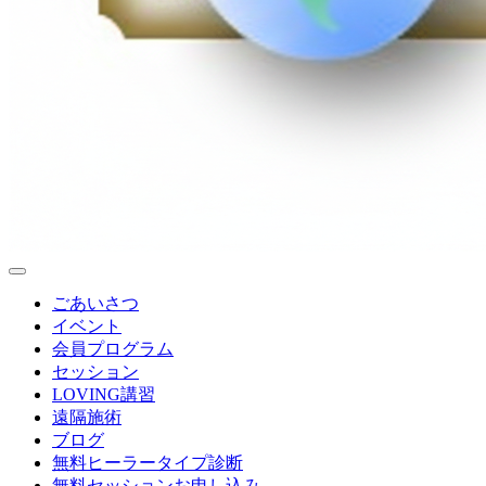
ごあいさつ
イベント
会員プログラム
セッション
LOVING講習
遠隔施術
ブログ
無料
ヒーラータイプ診断
無料セッションお申し込み