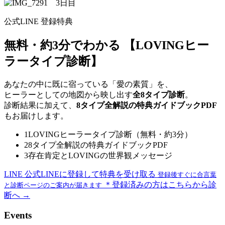
公式LINE 登録特典
無料・約3分でわかる
【LOVINGヒー
ラータイプ診断】
あなたの中に既に宿っている「愛の素質」を、
ヒーラーとしての地図から映し出す
全8タイプ診断
。
診断結果に加えて、
8タイプ全解説の特典ガイドブックPDF
もお届けします。
1
LOVINGヒーラータイプ診断（無料・約3分）
2
8タイプ全解説の特典ガイドブックPDF
3
存在肯定とLOVINGの世界観メッセージ
LINE
公式LINEに登録して特典を受け取る
登録後すぐに合言葉
＊登録済みの方はこちらから診
と診断ページのご案内が届きます
断へ →
Events