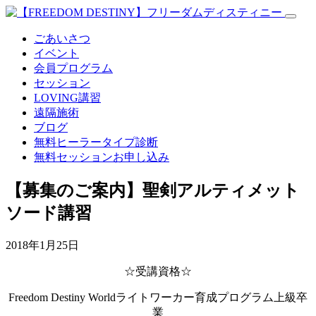
ごあいさつ
イベント
会員プログラム
セッション
LOVING講習
遠隔施術
ブログ
無料
ヒーラータイプ診断
無料セッションお申し込み
【募集のご案内】聖剣アルティメット
ソード講習
2018年1月25日
☆受講資格☆
Freedom Destiny Worldライトワーカー育成プログラム上級卒
業