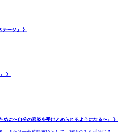
ステージ」 》
』 》
ために〜自分の容姿を受けとめられるようになる〜』 》
取る、または一斉遠隔施術として、施術のみを受け取る