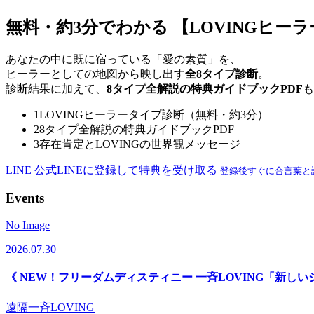
無料・約3分でわかる
【LOVINGヒー
あなたの中に既に宿っている「愛の素質」を、
ヒーラーとしての地図から映し出す
全8タイプ診断
。
診断結果に加えて、
8タイプ全解説の特典ガイドブックPDF
も
1
LOVINGヒーラータイプ診断（無料・約3分）
2
8タイプ全解説の特典ガイドブックPDF
3
存在肯定とLOVINGの世界観メッセージ
LINE
公式LINEに登録して特典を受け取る
登録後すぐに合言葉と
Events
No Image
2026.07.30
《 NEW！フリーダムディスティニー 一斉LOVING「新し
遠隔一斉LOVING