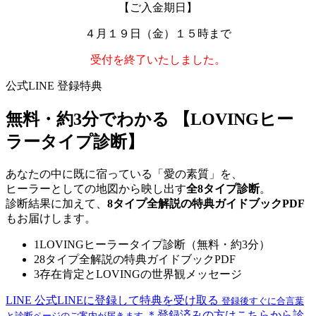
【ご入金期日】
４月１９日（金）１５時まで
受付を終了いたしました。
公式LINE 登録特典
無料・約3分でわかる
【LOVINGヒー
ラータイプ診断】
あなたの中に既に宿っている「愛の素質」を、
ヒーラーとしての地図から映し出す
全8タイプ診断
。
診断結果に加えて、
8タイプ全解説の特典ガイドブックPDF
もお届けします。
1
LOVINGヒーラータイプ診断（無料・約3分）
2
8タイプ全解説の特典ガイドブックPDF
3
存在肯定とLOVINGの世界観メッセージ
LINE
公式LINEに登録して特典を受け取る
登録後すぐに合言葉
＊登録済みの方はこちらから診
と診断ページのご案内が届きます