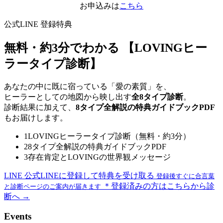
お申込みは
こちら
公式LINE 登録特典
無料・約3分でわかる
【LOVINGヒー
ラータイプ診断】
あなたの中に既に宿っている「愛の素質」を、
ヒーラーとしての地図から映し出す
全8タイプ診断
。
診断結果に加えて、
8タイプ全解説の特典ガイドブックPDF
もお届けします。
1
LOVINGヒーラータイプ診断（無料・約3分）
2
8タイプ全解説の特典ガイドブックPDF
3
存在肯定とLOVINGの世界観メッセージ
LINE
公式LINEに登録して特典を受け取る
登録後すぐに合言葉
＊登録済みの方はこちらから診
と診断ページのご案内が届きます
断へ →
Events