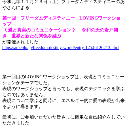
令和元年１１月２３日（土）フリーダムディスティニーのあ
やさんによる
第一回 フリーダムディスティニー LOVINGワークショ
ップ
《 愛と真実のコミュニケーション 》 令和の天の岩戸開
き 世界と新たな関係を結ぶ
が開催されました。
https://ameblo.jp/freedom-destiny-world/entry-12546126213.html
第一回目のLOVINGワークショップは、表現とコミュニケー
ションがテーマでした。
表現のワークショップと言っても、表現のテクニックを学ぶ
ものではありません。
表現について学ぶと同時に、エネルギー的に愛の表現が出来
るように導きます。
最初に、ご参加いただいた皆さまに簡単な自己紹介をしてい
ただきました。