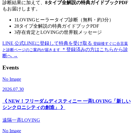
診断結果に加えて、
8タイプ全解説の特典ガイドブックPDF
もお届けします。
1
LOVINGヒーラータイプ診断（無料・約3分）
2
8タイプ全解説の特典ガイドブックPDF
3
存在肯定とLOVINGの世界観メッセージ
LINE
公式LINEに登録して特典を受け取る
登録後すぐに合言葉
＊登録済みの方はこちらから診
と診断ページのご案内が届きます
断へ →
Events
No Image
2026.07.30
《 NEW！フリーダムディスティニー 一斉LOVING「新しい
シンクロニシティの創造」 》
遠隔一斉LOVING
No Image