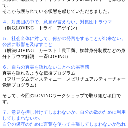
て、
そこから護られている状態を感じていただきました。
４、対集団の中で、意見が言えない、対集団トラウマ
（解決LOVING トライ アゲイン）
５、社会全体に対して、何かの発言をすることが出来ない。
公然に影響を及ぼすこと
（解決LOVING カースト士農工商、奴隷身分制度などの身
分トラウマ解消 一斉LOVING）
６、自らの真実を語れないことへの劣等感
真実を語れるような伝授プログラム
（フリーダムディスティニー スピリチュアルティーチャー
覚醒プログラム）
そして、今回のLOVINGワークショップで取り組む項目で
す。
７、意見を押し付けてしまわないか、自分の欲のために利用
してしまわないか、
自分の保守のために言葉を使って主張してしまわないか恐れ