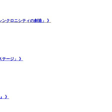
いシンクロニシティの創造」 》
ステージ」 》
』 》