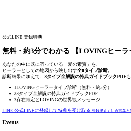
公式LINE 登録特典
無料・約3分でわかる
【LOVINGヒー
あなたの中に既に宿っている「愛の素質」を、
ヒーラーとしての地図から映し出す
全8タイプ診断
。
診断結果に加えて、
8タイプ全解説の特典ガイドブックPDF
も
1
LOVINGヒーラータイプ診断（無料・約3分）
2
8タイプ全解説の特典ガイドブックPDF
3
存在肯定とLOVINGの世界観メッセージ
LINE
公式LINEに登録して特典を受け取る
登録後すぐに合言葉と
Events