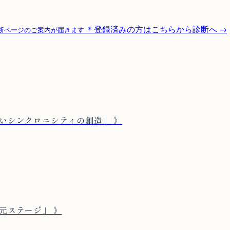
＊登録済みの方はこちらから診断へ →
断ページのご案内が届きます
しいシンクロニシティの創造」 》
次元ステージ」 》