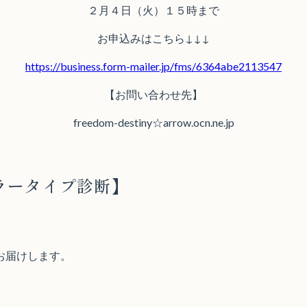
２月４日（火）１５時まで
お申込みはこちら↓↓↓
https://business.form-mailer.jp/fms/6364abe2113547
【お問い合わせ先】
freedom-destiny☆arrow.ocn.ne.jp
ーラータイプ診断】
お届けします。