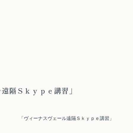
ル遠隔Ｓｋｙｐｅ講習」
「ヴィーナスヴェール遠隔Ｓｋｙｐｅ講習」