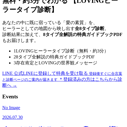
無料・約3分でわかる
【LOVINGヒー
ラータイプ診断】
あなたの中に既に宿っている「愛の素質」を、
ヒーラーとしての地図から映し出す
全8タイプ診断
。
診断結果に加えて、
8タイプ全解説の特典ガイドブックPDF
もお届けします。
1
LOVINGヒーラータイプ診断（無料・約3分）
2
8タイプ全解説の特典ガイドブックPDF
3
存在肯定とLOVINGの世界観メッセージ
LINE
公式LINEに登録して特典を受け取る
登録後すぐに合言葉
＊登録済みの方はこちらから診
と診断ページのご案内が届きます
断へ →
Events
No Image
2026.07.30