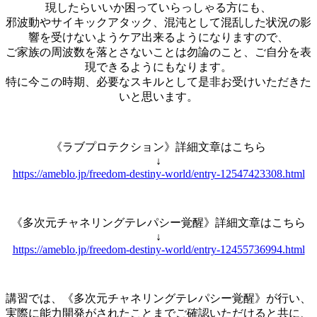
現したらいいか困っていらっしゃる方にも、
邪波動やサイキックアタック、混沌として混乱した状況の影
響を受けないようケア出来るようになりますので、
ご家族の周波数を落とさないことは勿論のこと、ご自分を表
現できるようにもなります。
特に今この時期、必要なスキルとして是非お受けいただきた
いと思います。
《ラブプロテクション》詳細文章はこちら
↓
https://ameblo.jp/freedom-destiny-world/entry-12547423308.html
《多次元チャネリングテレパシー覚醒》詳細文章はこちら
↓
https://ameblo.jp/freedom-destiny-world/entry-12455736994.html
講習では、《多次元チャネリングテレパシー覚醒》が行い、
実際に能力開発がされたことまでご確認いただけると共に、