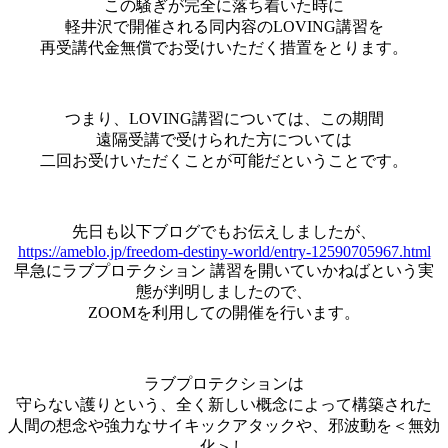
この騒ぎが完全に落ち着いた時に
軽井沢で開催される同内容のLOVING講習を
再受講代金無償でお受けいただく措置をとります。
つまり、LOVING講習については、この期間
遠隔受講で受けられた方については
二回お受けいただくことが可能だということです。
先日も以下ブログでもお伝えしましたが、
https://ameblo.jp/freedom-destiny-world/entry-12590705967.html
早急にラブプロテクション 講習を開いていかねばという実
態が判明しましたので、
ZOOMを利用しての開催を行います。
ラブプロテクションは
守らない護りという、全く新しい概念によって構築された
人間の想念や強力なサイキックアタックや、邪波動を＜無効
化＞し