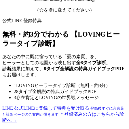
（☆を＠に変えてください）
公式LINE 登録特典
無料・約3分でわかる
【LOVINGヒー
ラータイプ診断】
あなたの中に既に宿っている「愛の素質」を、
ヒーラーとしての地図から映し出す
全8タイプ診断
。
診断結果に加えて、
8タイプ全解説の特典ガイドブックPDF
もお届けします。
1
LOVINGヒーラータイプ診断（無料・約3分）
2
8タイプ全解説の特典ガイドブックPDF
3
存在肯定とLOVINGの世界観メッセージ
LINE
公式LINEに登録して特典を受け取る
登録後すぐに合言葉
＊登録済みの方はこちらから診
と診断ページのご案内が届きます
断へ →