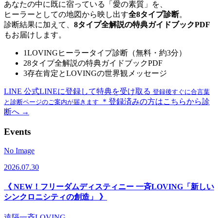
あなたの中に既に宿っている「愛の素質」を、
ヒーラーとしての地図から映し出す
全8タイプ診断
。
診断結果に加えて、
8タイプ全解説の特典ガイドブックPDF
もお届けします。
1
LOVINGヒーラータイプ診断（無料・約3分）
2
8タイプ全解説の特典ガイドブックPDF
3
存在肯定とLOVINGの世界観メッセージ
LINE
公式LINEに登録して特典を受け取る
登録後すぐに合言葉
＊登録済みの方はこちらから診
と診断ページのご案内が届きます
断へ →
Events
No Image
2026.07.30
《 NEW！フリーダムディスティニー 一斉LOVING「新しい
シンクロニシティの創造」 》
遠隔一斉LOVING