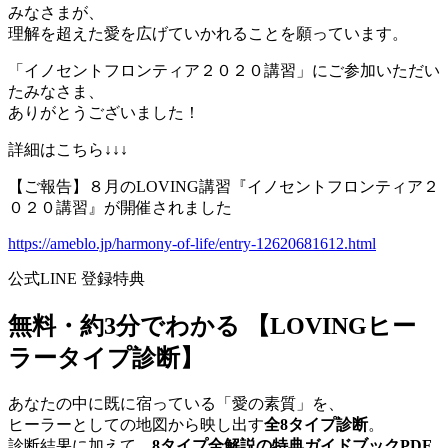
みなさまが、
理解を超えた愛を広げていかれることを願っています。
「イノセントフロンティア２０２０講習」にご参加いただい
たみなさま、
ありがとうございました！
詳細はこちら↓↓↓
【ご報告】８月のLOVING講習『イノセントフロンティア２
０２０講習』が開催されました
https://ameblo.jp/harmony-of-life/entry-12620681612.html
公式LINE 登録特典
無料・約3分でわかる
【LOVINGヒー
ラータイプ診断】
あなたの中に既に宿っている「愛の素質」を、
ヒーラーとしての地図から映し出す
全8タイプ診断
。
診断結果に加えて、
8タイプ全解説の特典ガイドブックPDF