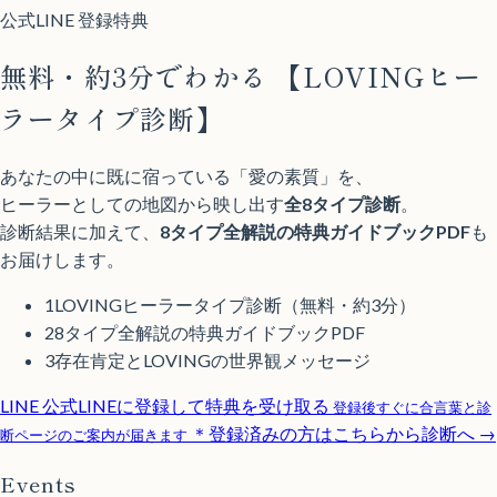
公式LINE 登録特典
無料・約3分でわかる
【LOVINGヒー
ラータイプ診断】
あなたの中に既に宿っている「愛の素質」を、
ヒーラーとしての地図から映し出す
全8タイプ診断
。
診断結果に加えて、
8タイプ全解説の特典ガイドブックPDF
も
お届けします。
1
LOVINGヒーラータイプ診断（無料・約3分）
2
8タイプ全解説の特典ガイドブックPDF
3
存在肯定とLOVINGの世界観メッセージ
LINE
公式LINEに登録して特典を受け取る
登録後すぐに合言葉と診
＊登録済みの方はこちらから診断へ →
断ページのご案内が届きます
Events