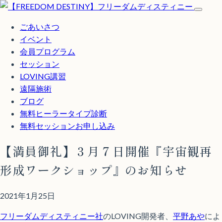
ごあいさつ
イベント
会員プログラム
セッション
LOVING講習
遠隔施術
ブログ
無料
ヒーラータイプ診断
無料セッションお申し込み
【満員御礼】３月７日開催『宇宙観再
形成ワークショップ』のお知らせ
2021年1月25日
フリーダムディスティニー社
のLOVING開発者、
平野あや
によ