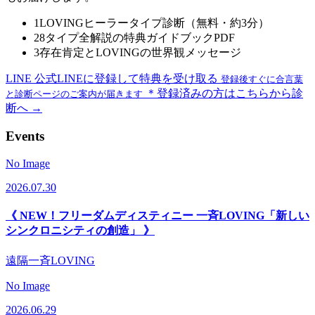
1
LOVINGヒーラータイプ診断（無料・約3分）
2
8タイプ全解説の特典ガイドブックPDF
3
存在肯定とLOVINGの世界観メッセージ
LINE
公式LINEに登録して特典を受け取る
登録後すぐに合言葉
＊登録済みの方はこちらから診
と診断ページのご案内が届きます
断へ →
Events
No Image
2026.07.30
《 NEW！フリーダムディスティニー 一斉LOVING「新しい
シンクロニシティの創造」 》
遠隔一斉LOVING
No Image
2026.06.29