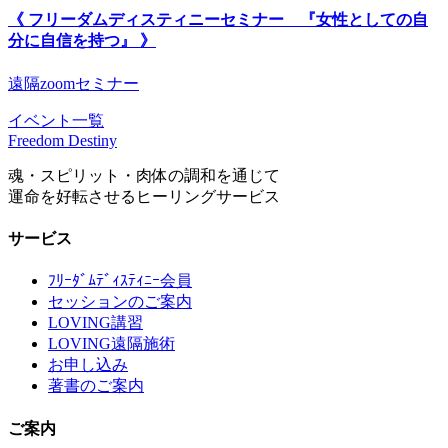
《 フリーダムディスティニーセミナー 『女性としての自
分に自信を持つ』 》
遠隔zoomセミナー
イベント一覧
Freedom Destiny
魂・スピリット・肉体の調和を通じて
運命を好転させるヒーリングサービス
サービス
ﾌﾘｰﾀﾞﾑﾃﾞｨｽﾃｨﾆｰ会員
セッションのご案内
LOVING講習
LOVING遠隔施術
お申し込み
著書のご案内
ご案内