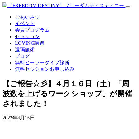
ごあいさつ
イベント
会員プログラム
セッション
LOVING講習
遠隔施術
ブログ
無料
ヒーラータイプ診断
無料セッションお申し込み
【ご報告☆彡】４月１６日（土）「周
波数を上げるワークショップ」が開催
されました！
2022年4月16日