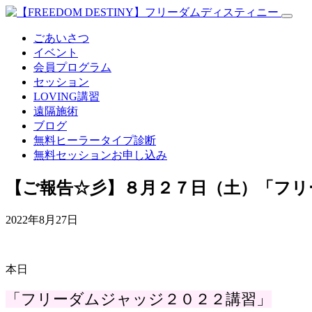
ごあいさつ
イベント
会員プログラム
セッション
LOVING講習
遠隔施術
ブログ
無料
ヒーラータイプ診断
無料セッションお申し込み
【ご報告☆彡】８月２７日（土）「フリ
2022年8月27日
本日
「フリーダムジャッジ２０２２講習」