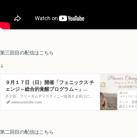
第三回目の配信はこちら
↓
９月１７日（日）開催「フェニックス チ
ェンジ～総合的覚醒プログラム～」
YouTubeライブヒーリングイベント
月２回、フリーダムディスティニー会員さま向けに遠隔ヒーリングLOVINGサポートをYouTubeの生配信でお届けします。視聴者参加型のイベントとなりますので次回、どんなテーマで講座を開いてほしいか？等のリクエストや配信中のコメントもお受付しています！【第一回目）配信日時】９月１７日（日）１０：００～（約４０分）【…
www.youtube.com
第二回目の配信はこちら