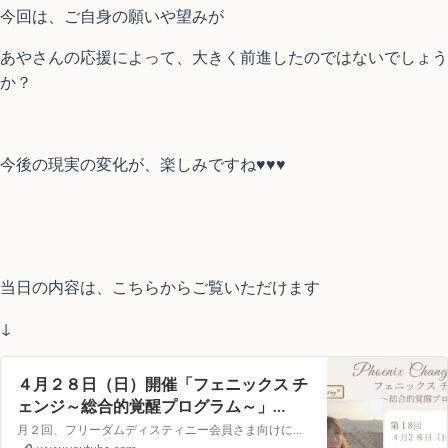
今回は、ご自身の願いや望みが
あやさんの応援によって、大きく前進したのではないでしょう
か？
今後の現実の変化が、楽しみですね♥♥♥
当日の内容は、こちらからご覧いただけます
↓
４月２８日（日）開催「フェニックス チ
ェンジ～総合的覚醒プログラム～」
YouTubeライブヒーリングイベント
月２回、フリーダムディスティニー会員さま向けに遠隔ヒーリング LOVING サポートを YouTube の生配信でお届けします。視聴者参加型のイベントとなりますので次回、どんなテーマで講座を開いてほしいか?等のリクエストや配信中のコメントもお受付しています!【第１８回目）配信日時】４月２１日（日）１０：００～（約…