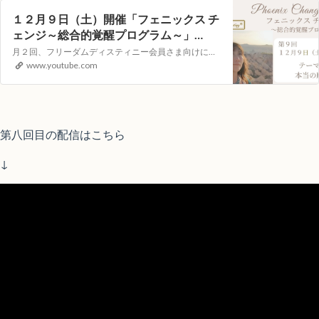
１２月９日（土）開催「フェニックス チ
ェンジ～総合的覚醒プログラム～」
YouTubeライブヒーリングイベント
月２回、フリーダムディスティニー会員さま向けに遠隔ヒーリングLOVINGサポートをYouTubeの生配信でお届けします。視聴者参加型のイベントとなりますので次回、どんなテーマで講座を開いてほしいか？等のリクエストや配信中のコメントもお受付しています！【第９回目）配信日時】１２月 ９日（土）１０：００～（約４０分）…
www.youtube.com
第八回目の配信はこちら
↓