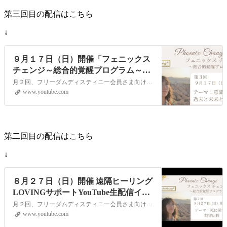
第三回目の配信はこちら
↓
９月１７日（日）開催「フェニックス
チェンジ～総合的覚醒プログラム～」
YouTubeライブヒーリングイベント
月２回、フリーダムディスティニー会員さま向けに遠隔ヒーリングLOVINGサポートをYouTubeの生配信でお届けします。視聴者参加型のイベントとなりますので次回、どんなテーマで講座を開いてほしいか？等のリクエストや配信中のコメントもお受付しています！【第一回目）配信日時】９月１７日（日）１０：００～（約４０分）【…
www.youtube.com
第二回目の配信はこちら
↓
８月２７日（日）開催 遠隔ヒーリング
LOVINGサポートYouTube生配信イベ
ント
月２回、フリーダムディスティニー会員さま向けに遠隔ヒーリングLOVINGサポートをYouTubeの生配信でお届けします。視聴者参加型のイベントとなりますので次回、どんなテーマで講座を開いてほしいか？等のリクエストや配信中のコメントもお受付しています！【第二回目）配信日時】８月２７日（日）１０：００～（約４０分）《…
www.youtube.com