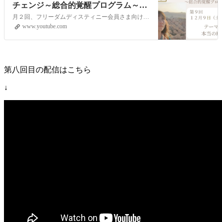
チェンジ～総合的覚醒プログラム～」
YouTubeライブヒーリングイベント
月２回、フリーダムディスティニー会員さま向けに遠隔ヒーリングLOVINGサポートをYouTubeの生配信でお届けします。視聴者参加型のイベントとなりますので次回、どんなテーマで講座を開いてほしいか？等のリクエストや配信中のコメントもお受付しています！【第９回目）配信日時】１２月 ９日（土）１０：００～（約４０分）…
www.youtube.com
第八回目の配信はこちら
↓