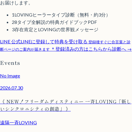
お届けします。
1
LOVINGヒーラータイプ診断（無料・約3分）
2
8タイプ全解説の特典ガイドブックPDF
3
存在肯定とLOVINGの世界観メッセージ
LINE
公式LINEに登録して特典を受け取る
登録後すぐに合言葉と診
＊登録済みの方はこちらから診断へ →
断ページのご案内が届きます
Events
No Image
2026.07.30
《 NEW！フリーダムディスティニー 一斉LOVING「新し
いシンクロニシティの創造」 》
遠隔一斉LOVING