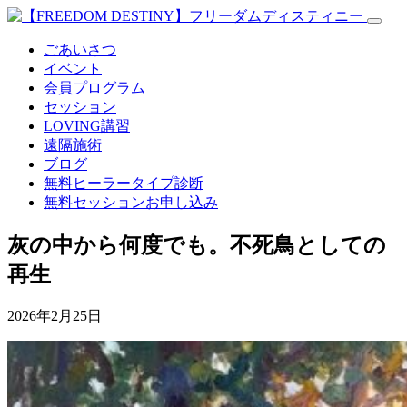
ごあいさつ
イベント
会員プログラム
セッション
LOVING講習
遠隔施術
ブログ
無料
ヒーラータイプ診断
無料セッションお申し込み
灰の中から何度でも。不死鳥としての
再生
2026年2月25日