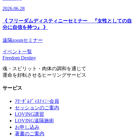
2026.06.28
《 フリーダムディスティニーセミナー 『女性としての自
分に自信を持つ』 》
遠隔zoomセミナー
イベント一覧
Freedom Destiny
魂・スピリット・肉体の調和を通じて
運命を好転させるヒーリングサービス
サービス
ﾌﾘｰﾀﾞﾑﾃﾞｨｽﾃｨﾆｰ会員
セッションのご案内
LOVING講習
LOVING遠隔施術
お申し込み
著書のご案内