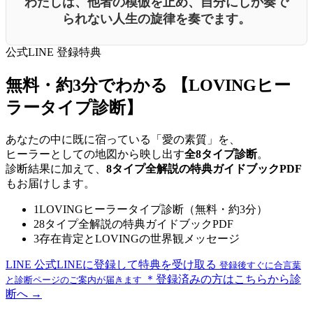
わたしは、他者の模倣を止め、自分にしか奏で
られない人生の旋律を奏でます。
公式LINE 登録特典
無料・約3分でわかる
【LOVINGヒー
ラータイプ診断】
あなたの中に既に宿っている「愛の素質」を、
ヒーラーとしての地図から映し出す
全8タイプ診断
。
診断結果に加えて、
8タイプ全解説の特典ガイドブックPDF
もお届けします。
1
LOVINGヒーラータイプ診断（無料・約3分）
2
8タイプ全解説の特典ガイドブックPDF
3
存在肯定とLOVINGの世界観メッセージ
LINE
公式LINEに登録して特典を受け取る
登録後すぐに合言葉
＊登録済みの方はこちらから診
と診断ページのご案内が届きます
断へ →