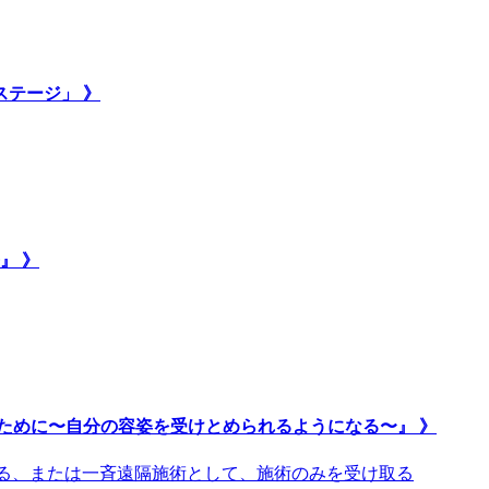
ステージ」 》
』 》
ために〜自分の容姿を受けとめられるようになる〜』 》
取る、または一斉遠隔施術として、施術のみを受け取る