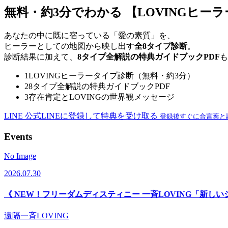
無料・約3分でわかる
【LOVINGヒー
あなたの中に既に宿っている「愛の素質」を、
ヒーラーとしての地図から映し出す
全8タイプ診断
。
診断結果に加えて、
8タイプ全解説の特典ガイドブックPDF
も
1
LOVINGヒーラータイプ診断（無料・約3分）
2
8タイプ全解説の特典ガイドブックPDF
3
存在肯定とLOVINGの世界観メッセージ
LINE
公式LINEに登録して特典を受け取る
登録後すぐに合言葉と
Events
No Image
2026.07.30
《 NEW！フリーダムディスティニー 一斉LOVING「新し
遠隔一斉LOVING