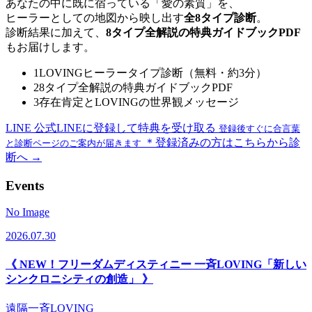
あなたの中に既に宿っている「愛の素質」を、
ヒーラーとしての地図から映し出す
全8タイプ診断
。
診断結果に加えて、
8タイプ全解説の特典ガイドブックPDF
もお届けします。
1
LOVINGヒーラータイプ診断（無料・約3分）
2
8タイプ全解説の特典ガイドブックPDF
3
存在肯定とLOVINGの世界観メッセージ
LINE
公式LINEに登録して特典を受け取る
登録後すぐに合言葉
＊登録済みの方はこちらから診
と診断ページのご案内が届きます
断へ →
Events
No Image
2026.07.30
《 NEW！フリーダムディスティニー 一斉LOVING「新しい
シンクロニシティの創造」 》
遠隔一斉LOVING