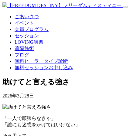
ごあいさつ
イベント
会員プログラム
セッション
LOVING講習
遠隔施術
ブログ
無料
ヒーラータイプ診断
無料セッションお申し込み
助けてと言える強さ
2026年3月28日
「一人で頑張らなきゃ」
「誰にも迷惑をかけてはいけない」
そう思って、