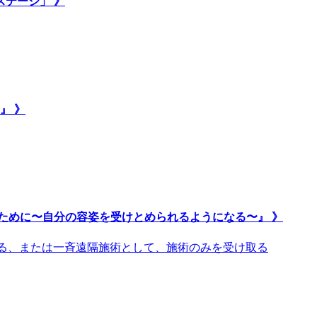
ステージ」 》
』 》
ために〜自分の容姿を受けとめられるようになる〜』 》
取る、または一斉遠隔施術として、施術のみを受け取る