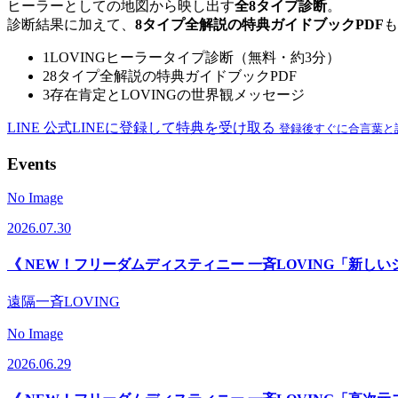
ヒーラーとしての地図から映し出す
全8タイプ診断
。
診断結果に加えて、
8タイプ全解説の特典ガイドブックPDF
も
1
LOVINGヒーラータイプ診断（無料・約3分）
2
8タイプ全解説の特典ガイドブックPDF
3
存在肯定とLOVINGの世界観メッセージ
LINE
公式LINEに登録して特典を受け取る
登録後すぐに合言葉と
Events
No Image
2026.07.30
《 NEW！フリーダムディスティニー 一斉LOVING「新し
遠隔一斉LOVING
No Image
2026.06.29