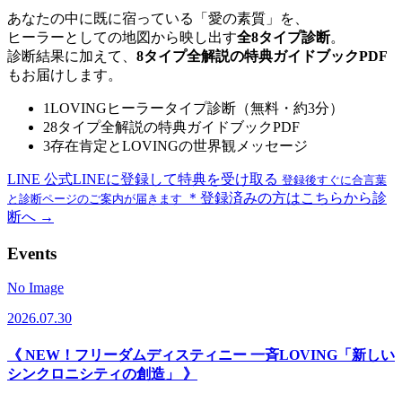
あなたの中に既に宿っている「愛の素質」を、
ヒーラーとしての地図から映し出す
全8タイプ診断
。
診断結果に加えて、
8タイプ全解説の特典ガイドブックPDF
もお届けします。
1
LOVINGヒーラータイプ診断（無料・約3分）
2
8タイプ全解説の特典ガイドブックPDF
3
存在肯定とLOVINGの世界観メッセージ
LINE
公式LINEに登録して特典を受け取る
登録後すぐに合言葉
＊登録済みの方はこちらから診
と診断ページのご案内が届きます
断へ →
Events
No Image
2026.07.30
《 NEW！フリーダムディスティニー 一斉LOVING「新しい
シンクロニシティの創造」 》