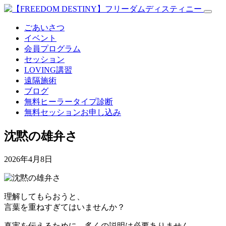
ごあいさつ
イベント
会員プログラム
セッション
LOVING講習
遠隔施術
ブログ
無料
ヒーラータイプ診断
無料セッションお申し込み
沈黙の雄弁さ
2026年4月8日
理解してもらおうと、
言葉を重ねすぎてはいませんか？
真実を伝えるために、多くの説明は必要ありません。