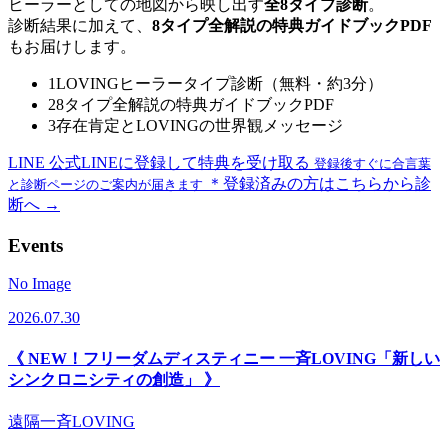
ヒーラーとしての地図から映し出す
全8タイプ診断
。
診断結果に加えて、
8タイプ全解説の特典ガイドブックPDF
もお届けします。
1
LOVINGヒーラータイプ診断（無料・約3分）
2
8タイプ全解説の特典ガイドブックPDF
3
存在肯定とLOVINGの世界観メッセージ
LINE
公式LINEに登録して特典を受け取る
登録後すぐに合言葉
＊登録済みの方はこちらから診
と診断ページのご案内が届きます
断へ →
Events
No Image
2026.07.30
《 NEW！フリーダムディスティニー 一斉LOVING「新しい
シンクロニシティの創造」 》
遠隔一斉LOVING