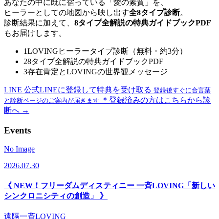
あなたの中に既に宿っている「愛の素質」を、
ヒーラーとしての地図から映し出す
全8タイプ診断
。
診断結果に加えて、
8タイプ全解説の特典ガイドブックPDF
もお届けします。
1
LOVINGヒーラータイプ診断（無料・約3分）
2
8タイプ全解説の特典ガイドブックPDF
3
存在肯定とLOVINGの世界観メッセージ
LINE
公式LINEに登録して特典を受け取る
登録後すぐに合言葉
＊登録済みの方はこちらから診
と診断ページのご案内が届きます
断へ →
Events
No Image
2026.07.30
《 NEW！フリーダムディスティニー 一斉LOVING「新しい
シンクロニシティの創造」 》
遠隔一斉LOVING