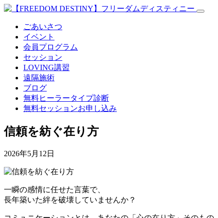
ごあいさつ
イベント
会員プログラム
セッション
LOVING講習
遠隔施術
ブログ
無料
ヒーラータイプ診断
無料セッションお申し込み
信頼を紡ぐ在り方
2026年5月12日
一瞬の感情に任せた言葉で、
長年築いた絆を破壊していませんか？
コミュニケーションとは、あなたの「心の在り方」そのもの