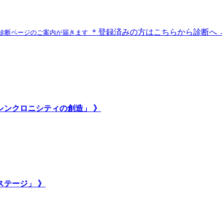
＊登録済みの方はこちらから診断へ 
診断ページのご案内が届きます
いシンクロニシティの創造」 》
ステージ」 》