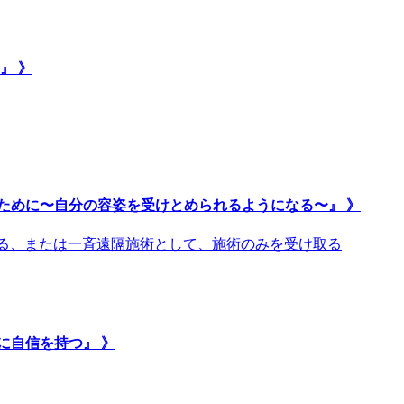
』 》
ために〜自分の容姿を受けとめられるようになる〜』 》
取る、または一斉遠隔施術として、施術のみを受け取る
に自信を持つ』 》