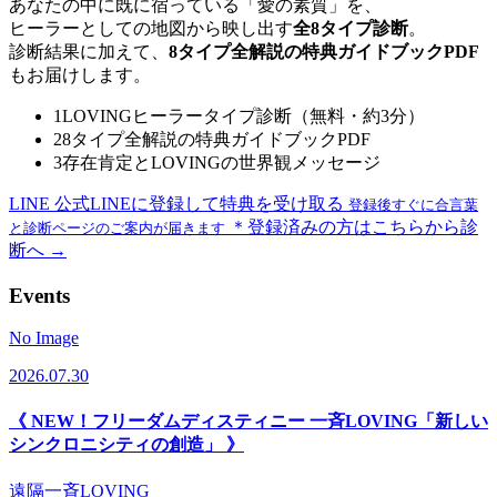
あなたの中に既に宿っている「愛の素質」を、
ヒーラーとしての地図から映し出す
全8タイプ診断
。
診断結果に加えて、
8タイプ全解説の特典ガイドブックPDF
もお届けします。
1
LOVINGヒーラータイプ診断（無料・約3分）
2
8タイプ全解説の特典ガイドブックPDF
3
存在肯定とLOVINGの世界観メッセージ
LINE
公式LINEに登録して特典を受け取る
登録後すぐに合言葉
＊登録済みの方はこちらから診
と診断ページのご案内が届きます
断へ →
Events
No Image
2026.07.30
《 NEW！フリーダムディスティニー 一斉LOVING「新しい
シンクロニシティの創造」 》
遠隔一斉LOVING