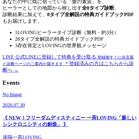
あなたの中に既に宿っている「愛の素質」を、
ヒーラーとしての地図から映し出す
全8タイプ診断
。
診断結果に加えて、
8タイプ全解説の特典ガイドブックPDF
もお届けします。
1
LOVINGヒーラータイプ診断（無料・約3分）
2
8タイプ全解説の特典ガイドブックPDF
3
存在肯定とLOVINGの世界観メッセージ
LINE
公式LINEに登録して特典を受け取る
登録後すぐに合言葉
＊登録済みの方はこちらから診
と診断ページのご案内が届きます
断へ →
Events
No Image
2026.07.30
《 NEW！フリーダムディスティニー 一斉LOVING「新しい
シンクロニシティの創造」 》
遠隔一斉LOVING