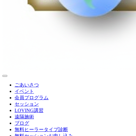
ごあいさつ
イベント
会員プログラム
セッション
LOVING講習
遠隔施術
ブログ
無料
ヒーラータイプ診断
無料セッションお申し込み