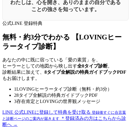
わたしは、心を開き、ありのままの自分である
ことの強さを知っています。
公式LINE 登録特典
無料・約3分でわかる
【LOVINGヒー
ラータイプ診断】
あなたの中に既に宿っている「愛の素質」を、
ヒーラーとしての地図から映し出す
全8タイプ診断
。
診断結果に加えて、
8タイプ全解説の特典ガイドブックPDF
もお届けします。
1
LOVINGヒーラータイプ診断（無料・約3分）
2
8タイプ全解説の特典ガイドブックPDF
3
存在肯定とLOVINGの世界観メッセージ
LINE
公式LINEに登録して特典を受け取る
登録後すぐに合言葉
＊登録済みの方はこちらから診
と診断ページのご案内が届きます
断へ →