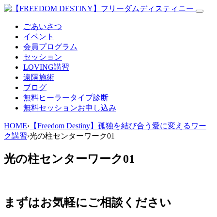
ごあいさつ
イベント
会員プログラム
セッション
LOVING講習
遠隔施術
ブログ
無料
ヒーラータイプ診断
無料セッションお申し込み
HOME
›
【Freedom Destiny】孤独を結び合う愛に変えるワー
ク講習
›
光の柱センターワーク01
光の柱センターワーク01
まずはお気軽にご相談ください