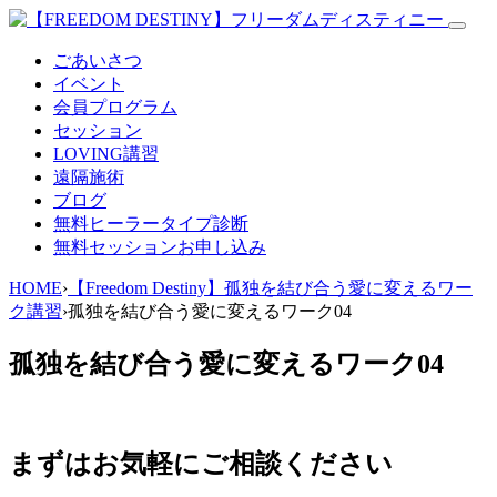
ごあいさつ
イベント
会員プログラム
セッション
LOVING講習
遠隔施術
ブログ
無料
ヒーラータイプ診断
無料セッションお申し込み
HOME
›
【Freedom Destiny】孤独を結び合う愛に変えるワー
ク講習
›
孤独を結び合う愛に変えるワーク04
孤独を結び合う愛に変えるワーク04
まずはお気軽にご相談ください