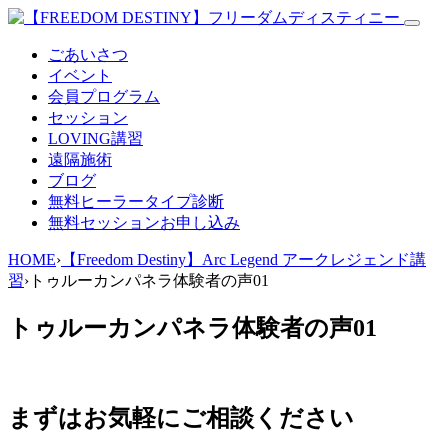
ごあいさつ
イベント
会員プログラム
セッション
LOVING講習
遠隔施術
ブログ
無料
ヒーラータイプ診断
無料セッションお申し込み
HOME
›
【Freedom Destiny】Arc Legend アークレジェンド講
習
›
トゥルーカンパネラ体験者の声01
トゥルーカンパネラ体験者の声01
まずはお気軽にご相談ください