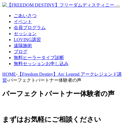
ごあいさつ
イベント
会員プログラム
セッション
LOVING講習
遠隔施術
ブログ
無料
ヒーラータイプ診断
無料セッションお申し込み
HOME
›
【Freedom Destiny】Arc Legend アークレジェンド講
習
›
パーフェクトパートナー体験者の声
パーフェクトパートナー体験者の声
まずはお気軽にご相談ください