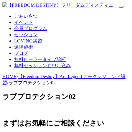
ごあいさつ
イベント
会員プログラム
セッション
LOVING講習
遠隔施術
ブログ
無料
ヒーラータイプ診断
無料セッションお申し込み
HOME
›
【Freedom Destiny】Arc Legend アークレジェンド講
習
›
ラブプロテクション02
ラブプロテクション02
まずはお気軽にご相談ください