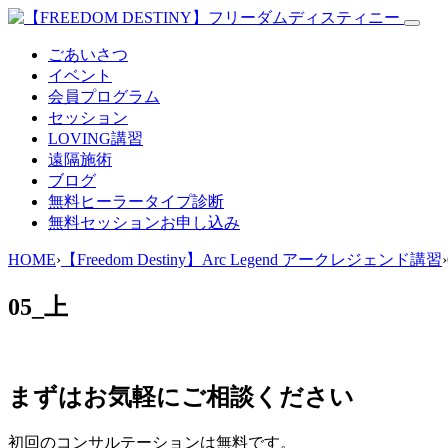
ごあいさつ
イベント
会員プログラム
セッション
LOVING講習
遠隔施術
ブログ
無料
ヒーラータイプ診断
無料セッションお申し込み
HOME
›
【Freedom Destiny】Arc Legend アークレジェンド講習
›
05_上
まずはお気軽にご相談ください
初回のコンサルテーションは無料です。