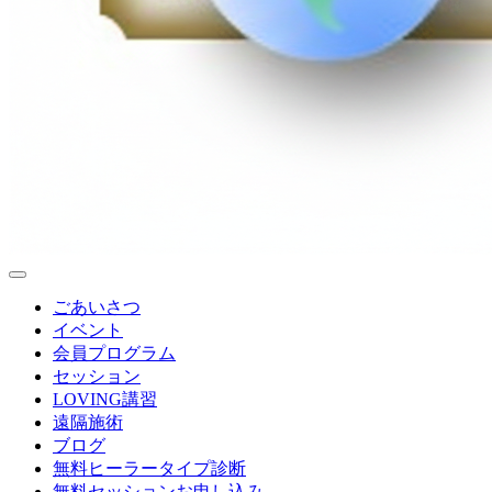
ごあいさつ
イベント
会員プログラム
セッション
LOVING講習
遠隔施術
ブログ
無料
ヒーラータイプ診断
無料セッションお申し込み