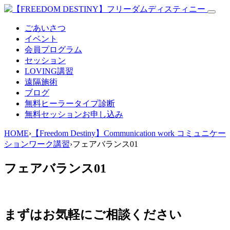
ごあいさつ
イベント
会員プログラム
セッション
LOVING講習
遠隔施術
ブログ
無料
ヒーラータイプ診断
無料セッションお申し込み
HOME
›
【Freedom Destiny】Communication work コミュニケー
ションワーク講習
›
フェアバランス01
フェアバランス01
まずはお気軽にご相談ください