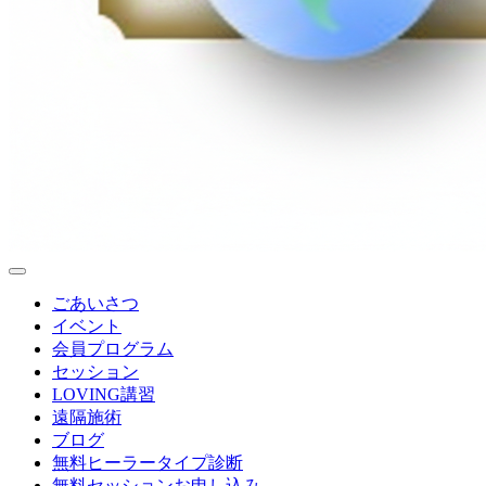
ごあいさつ
イベント
会員プログラム
セッション
LOVING講習
遠隔施術
ブログ
無料
ヒーラータイプ診断
無料セッションお申し込み