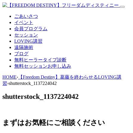
ごあいさつ
イベント
会員プログラム
セッション
LOVING講習
遠隔施術
ブログ
無料
ヒーラータイプ診断
無料セッションお申し込み
HOME
›
【Freedom Destiny】葛藤を終わらせるLOVING講
習
›
shutterstock_1137224042
shutterstock_1137224042
まずはお気軽にご相談ください