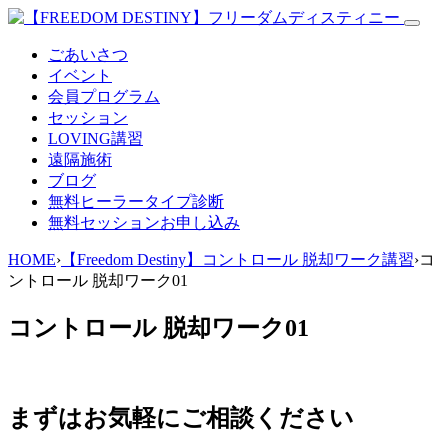
ごあいさつ
イベント
会員プログラム
セッション
LOVING講習
遠隔施術
ブログ
無料
ヒーラータイプ診断
無料セッションお申し込み
HOME
›
【Freedom Destiny】コントロール 脱却ワーク講習
›
コ
ントロール 脱却ワーク01
コントロール 脱却ワーク01
まずはお気軽にご相談ください