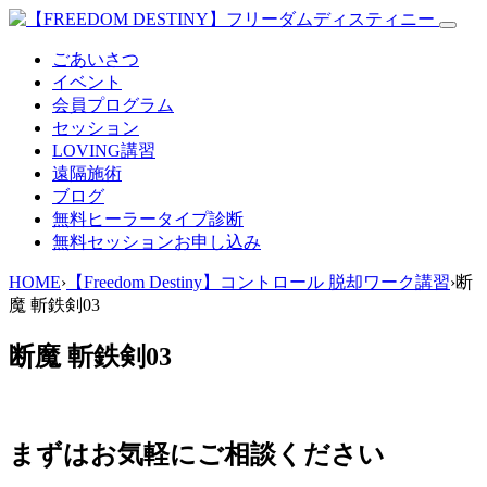
ごあいさつ
イベント
会員プログラム
セッション
LOVING講習
遠隔施術
ブログ
無料
ヒーラータイプ診断
無料セッションお申し込み
HOME
›
【Freedom Destiny】コントロール 脱却ワーク講習
›
断
魔 斬鉄剣03
断魔 斬鉄剣03
まずはお気軽にご相談ください