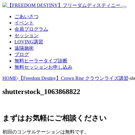
ごあいさつ
イベント
会員プログラム
セッション
LOVING講習
遠隔施術
ブログ
無料
ヒーラータイプ診断
無料セッションお申し込み
HOME
›
【Freedom Destiny】Crown Rise クラウンライズ講習
›
sh
shutterstock_1063868822
まずはお気軽にご相談ください
初回のコンサルテーションは無料です。