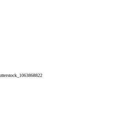
utterstock_1063868822