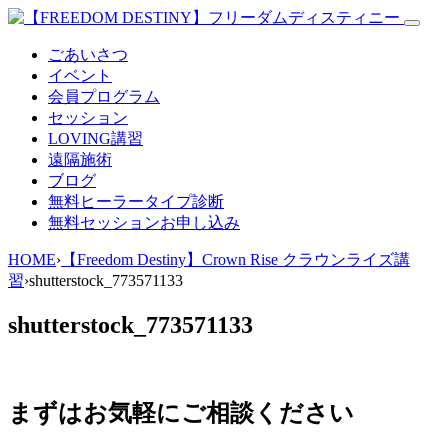
ごあいさつ
イベント
会員プログラム
セッション
LOVING講習
遠隔施術
ブログ
無料
ヒーラータイプ診断
無料セッションお申し込み
HOME
›
【Freedom Destiny】Crown Rise クラウンライズ講
習
›
shutterstock_773571133
shutterstock_773571133
まずはお気軽にご相談ください