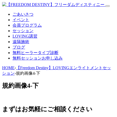
ごあいさつ
イベント
会員プログラム
セッション
LOVING講習
遠隔施術
ブログ
無料
ヒーラータイプ診断
無料セッションお申し込み
HOME
›
【Freedom Destiny】LOVINGエンライトメントセッ
ション
›
規約画像4-下
規約画像4-下
まずはお気軽にご相談ください